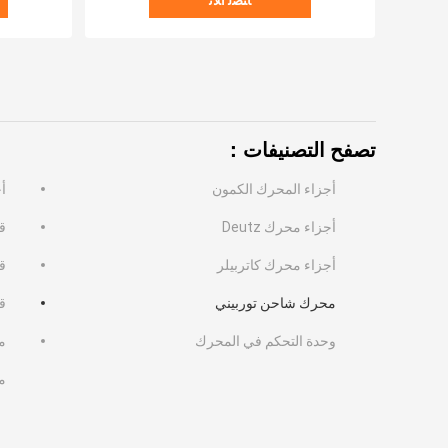
ﺎﺘﺼﻟ ﺍﻶﻧ
تصفح التصنيفات：
أجزاء المحرك الكمون
أ
أجزاء محرك Deutz
قط
أجزاء محرك كاتربيلر
ق
محرك شاحن توربيني
قط
وحدة التحكم في المحرك
م
م