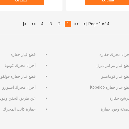
ﺎﺘﺼﻟ ﺍﻶﻧ
ﺎﺘﺼﻟ ﺍﻶﻧ
>|
>>
4
3
2
1
<<
|<
Page 1 of 4
جزاء محرك حفارة
قطع غيار حفارة
ع غيار بيركنز ديزل
أجزاء محرك كوبوتا
طع غيار كوماتسو
قطع غيار حفارة فولفو
ع غيار حفارة Kobelco
أجزاء محرك ايسوزو
رشح حفارة
عن طريق الحقن وقود 
ضخة وقود حفارة
حفارة كاتب المحرك