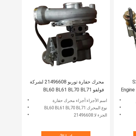
S
محرك حفارة توربو 21496608 لشركة
Engine
فولفو BL60 BL61 BL70 BL71
اسم الأجزاء:أجزاء محرك حفارة
نوع المحرك:BL60 BL61 BL70 BL71
الجزء لا:21496608