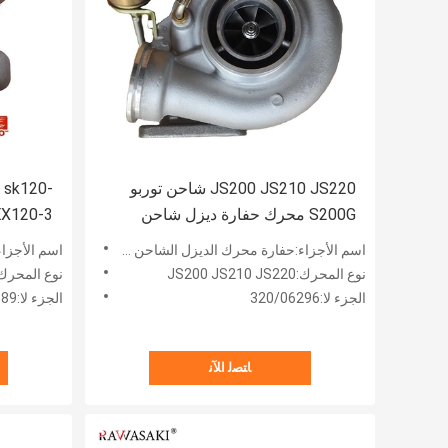
JS200 JS210 JS220 شاحن توربو
 sk120-
S200G محرك حفارة ديزل شاحن
توربيني 320/06296
اسم الأجزاء:حفارة محرك الديزل الشاحن التربيني
اسم الأجزا
توربيني 49189-00501
نوع المحرك:JS200 JS210 JS220
نوع المحرك:D1T 4BD1
الجزء لا:320/06296
الجزء لا:49189-00501
ﺎﺘﺼﻟ ﺍﻶﻧ