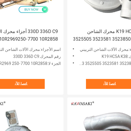
K19 HC5A K38 محرك الشاحن
330D 336D C9 أجزاء محر
التربيني 3523850 3523581 3525505
359
توربيني
:محرك الآلات الشاحن التربيني
اسم الأجزاء:محرك الآلات الشاحن التر
K19
رقم المحرك:330D 336D C9
الجزء لا:10R2969 250-7700 10R2858
ﺎﺘﺼﻟ ﺍﻶﻧ
ﺎﺘﺼﻟ ﺍﻶﻧ