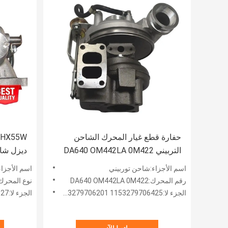
حفارة قطع غيار المحرك الشاحن
التربيني DA640 OM442LA 0M422
1153279706425 53279706201
اسم الأجزاء:شاحن توربيني
اسم الأجزا
40845 4040846
53279706203 53279706206
رقم المحرك:DA640 OM442LA 0M422
نوع المحرك:X2 HX55W
الجزء لا:1153279706425 53279706201 53279706203 53279706206
الجزء لا:4046127 4090042 4036758 4040844 4040845 4040846