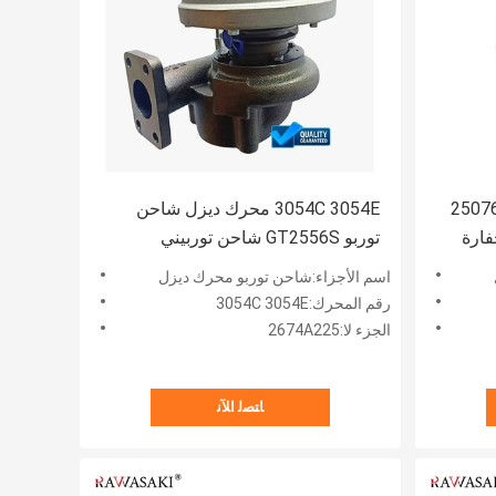
احن توربيني 2507696
3054C 3054E محرك ديزل شاحن
حفارة
توربو GT2556S شاحن توربيني
2674A225 للحفارة
اسم الأجزاء:شاحن توربو محرك ديزل
رقم المحرك:3054C 3054E
الجزء لا:2674A225
ﺎﺘﺼﻟ ﺍﻶﻧ