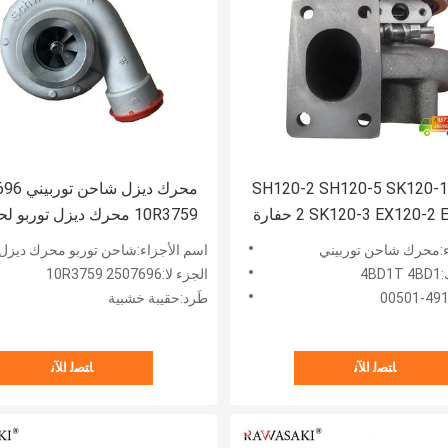
SH120-2 SH120-5 SK120-1
محرك ديزل ش
2 SK120-3 EX120-2 EX120-3 حفارة
10R3759 محرك ديزل توربو ل
4BD1T 4BD1 محرك ديزل شاحن
الأرض المتحركة
ء:محرك شاحن توربيني
اسم الأجزاء:شاحن توربو محرك ديزل
4B
الجزء لا:2507696 10R3759
طَرد:حقيبة خشبية
ﺎﺘﺼﻟ ﺍﻶﻧ
ﺎﺘﺼﻟ ﺍﻶﻧ