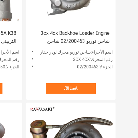
3cx 4cx Backhoe Loader Engine
شاحن توربو 02/200463 شاحن
توربيني
2523 3594085 3801722
اسم الأجزاء:شاحن توربو محرك لودر حفار
اسم الأجزاء
رقم المحرك:3CX 4CX
رقم المحرك: HC5A K38
الجزء لا:02/200463
الجزء لا:3523850 3523581 3525505 3592523 3594085 3801722
ﺎﺘﺼﻟ ﺍﻶﻧ