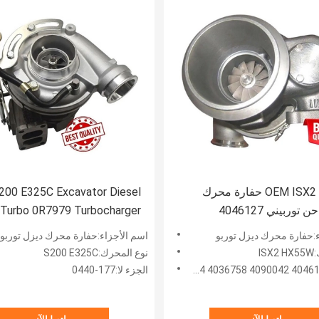
OEM ISX2 HX55W حفارة محرك
200 E325C Excavator Diesel
ديزل شاحن توربيني 4046127
 Turbo 0R7979 Turbocharger
177-0440
4090042 4036758 4040844
ء:حفارة محرك ديزل توربو
اسم الأجزاء:حفارة محرك ديزل توربو
40
IS
نوع المحرك:S200 E325C
الجزء لا:177-0440