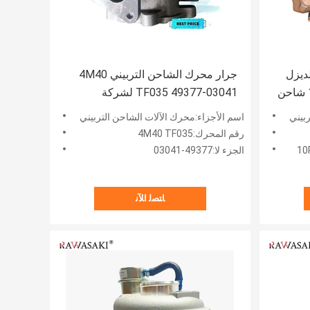
ك الديزل
جرار محرك الشاحن التربيني 4M40
10R2969250-7700 10R2858 شاحن
TF035 49377-03041 لشركة
Mitsubishi
بيني
اسم الأجزاء:محرك الآلات الشاحن التربيني
رقم المحرك:4M40 TF035
الجزء لا:49377-03041
ﺎﺘﺼﻟ ﺍﻶﻧ