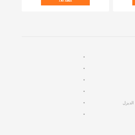
ﺎﺘﺼﻟ ﺍﻶﻧ
الديزل