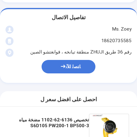
تفاصيل الاتصال
Ms. Zoey
18620735585
رقم 36 طريق ZHUJI منطقة تيانخه ، قوانغتشو الصين
ﺎﺘﺼﻟ ﺍﻶﻧ
احصل على افضل سعر ل
تخصيص 6136-62-1102 مضخة مياه
S6D105 PW200-1 BP500-3
PC200-3 PC220-3 6136-62-1100