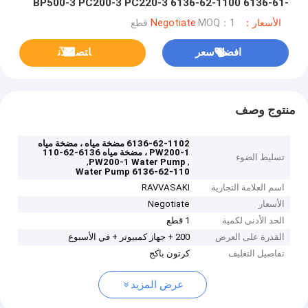
BP500-3 PC200-3 PC220-3 6136-62-1100 6136-61-
1200
الأسعار：Negotiate
MOQ：1 قطع
افضل سعر
ﺎﺘﺼﻟ ﺍﻶﻧ
منتوج وصف
6136-62-1102 مضخة مياه ، مضخة مياه
PW200-1 ، مضخة مياه 6136-62-110
تسليط الضوء
,
,
PW200-1 Water Pump
6136-62-110 Water Pump
اسم العلامة التجارية
RAVVASAKI
الأسعار
Negotiate
الحد الأدنى لكمية
1 قطع
القدرة على العرض
200 + جهاز كمبيوتر + في الأسبوع
تفاصيل التغليف
كرتون باكج
عرض المزيد