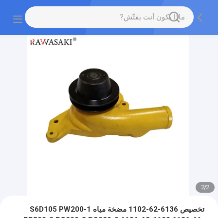
2
/
2
تخصيص 6136-62-1102 مضخة مياه S6D105 PW200-1