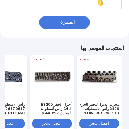
6136-61-1200
استمر
المنتجات الموصى بها
محرك الديزل للحفر الجزء
أجزاء الحفر E320D
3406 رأس الاسطوانة
C6.4 رأس أسطوانة
110-5096 1105096
المحرك 297-7644
C13 E345C
2977644
افضل سعر
افضل سعر
افضل سع